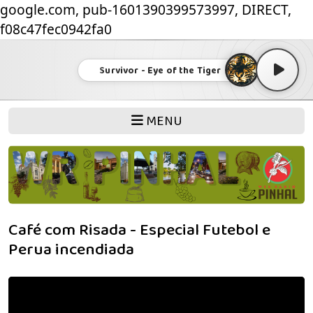
google.com, pub-1601390399573997, DIRECT,
f08c47fec0942fa0
Survivor - Eye of the Tiger
MENU
Café com Risada - Especial Futebol e
Perua incendiada