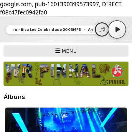
google.com, pub-1601390399573997, DIRECT,
f08c47fec0942fa0
 Sexo - Rita Lee Celebridade 2003MP3 • Amor e Sexo - Rita Lee 
MENU
Álbuns