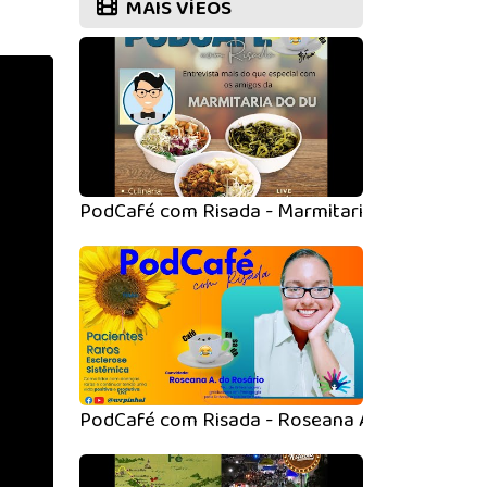
MAIS VÍEOS
PodCafé com Risada - Marmitaria do Du
PodCafé com Risada - Roseana Ap. do Rosário