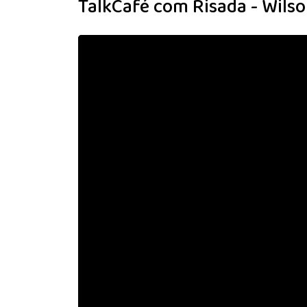
TalkCafé com Risada - Wil