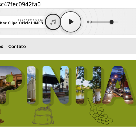
8c47fec0942fa0
TOCANDO AGORA
har Clipe Oficial 1MP3
ns
Contato