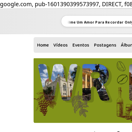
google.com, pub-1601390399573997, DIRECT, f0
Tema do filme Um Amor Para Recordar Only Ho
Home
Vídeos
Eventos
Postagens
Álbu