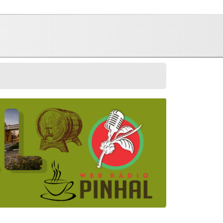
 Only Hope - Tradução - PT-BRMP3