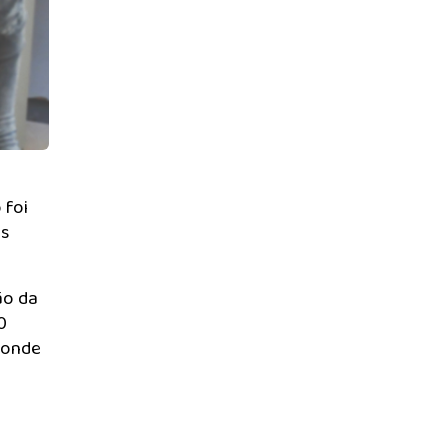
 foi
as
ão da
0
 onde