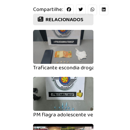
Compartilhe:
RELACIONADOS
Traficante escondia drogas em árvore no
PM flagra adolescente vendendo drogas n