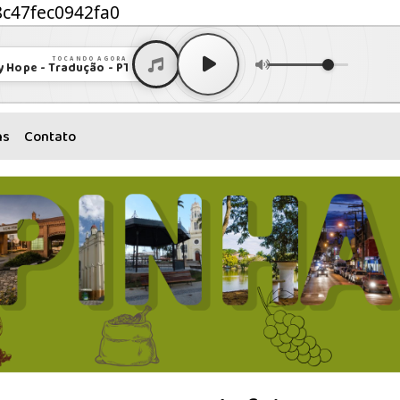
8c47fec0942fa0
TOCANDO AGORA
pe - Tradução - PT-BRMP3 • Tema do filme Um Amor Para Recordar
ns
Contato